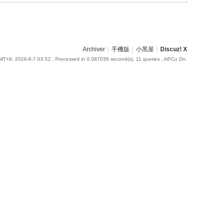
Archiver
|
手機版
|
小黑屋
|
Discuz! X
MT+8, 2026-8-7 03:52
, Processed in 0.087036 second(s), 11 queries , APCu On.