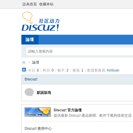
設為首頁
收藏本站
論壇
»
論壇
今日:
0
|
昨日:
0
|
帖子:
2
|
會員:
1
|
歡迎新會員:
hiritsuki
Di
sc
Discuz!
uz
默認版塊
!
B
Discuz! 官方論壇
oa
提供最新 Discuz! 產品新聞、軟件下載與技術交流
rd
Discuz! 應用中心