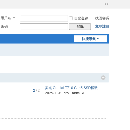
切
換
用戶名
自動登錄
找回密碼
到
寬
密碼
立即註冊
登錄
版
快捷導航
美光 Crucial T710 Gen5 SSD極致 ...
2
/ 2
2025-11-8 15:51
hiritsuki