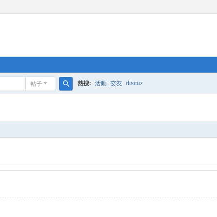
熱搜:
活動
交友
discuz
帖子
搜
索