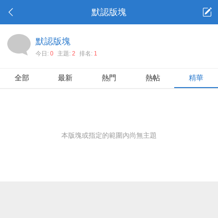
默認版塊
默認版塊
今日:
0
主題:
2
排名:
1
全部
最新
熱門
熱帖
精華
本版塊或指定的範圍內尚無主題